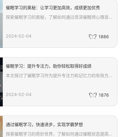
催眠学习的奥秘：让学习更加高效，成绩更加优秀
探索催眠学习的奥秘，了解如何通过资深催眠师心理咨询师的引导，利用催眠技术提高学习效率和成绩。本文详细介绍了催眠学习的原理、如何通过催眠提升专注力、改变学习态度、提高记忆力和理解能力，以及克服学习中的心理障碍。适用于学生和职场人士，催眠学习为你的学习之旅开启新的可能性，帮助你实现学习和生活上的突破。
2024-02-04
1886
催眠学习：提升专注力，助你轻松取得好成绩
本文探讨了催眠学习作为提升专注力和记忆力的有效方法，详细介绍了催眠学习的原理、实施步骤及其对学习效果的积极影响。文章还强调了催眠学习并不能替代传统学习方法，而是作为一种辅助技巧，与其他学习策略结合使用，以最大化学习成效。了解如何应用催眠学习方法，优化您的学习过程，实现学业和职业上的成功。
2024-02-04
1876
通过催眠学习，快速进步，实现学霸梦想
探索催眠学习的奇妙世界，了解如何通过催眠状态提高学习效率，激发内在潜能，增强学习动力。本文详细介绍了催眠学习的过程、优势及其对学习态度和习惯的积极影响，为追求卓越学习成绩的人们提供了一种全新的解决方案。了解如何释放你的潜意识力量，成为真正的学霸。