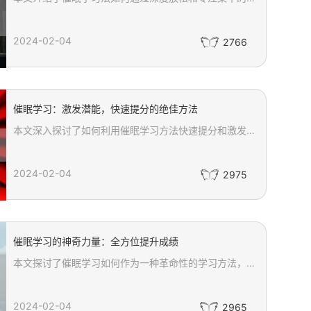
2024-02-04
2766
催眠学习：激发潜能，快速提分的绝佳方法
本文深入探讨了如何利用催眠学习方法快速提分和激发潜能。通过建立良好的学习环境、进入催眠状态、使用积极暗示以及催眠音频，我们可以有效提升学习效率和记忆力。此外，文章还强调了学习完成后进行巩固和反馈的重要性，帮助读者进一步完善学习方法，实现学习目标。通过这些绝佳的催眠学习技巧，每个人都能够开启内在潜能，达到事半功倍的学习效果。
2024-02-04
2975
催眠学习的神奇力量：全方位提升成绩
本文探讨了催眠学习如何作为一种革命性的学习方法，通过调整大脑波频率进入放松、专注状态，从而提高学习效率、加强记忆力。催眠学习不仅能够突破认知限制、增强学习动力和自信心，还能有效缓解学习焦虑和压力，提升思维能力和创造力。通过详细介绍催眠学习的多方面益处，本文为追求更高学习成就的读者提供了一种全新的视角和方法。
2024-02-04
2965