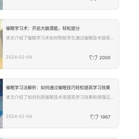
催眠学习术：开启大脑潜能，轻松提分
本文介绍了催眠学习术如何帮助学生通过催眠技术提高学习效果。催眠学习术通过深度放松和专注训练，使学生能够提升记忆力和注意力，从而在考试中轻松提分。文章详细阐述了催眠学习术的三大核心步骤：深度放松让大脑进入平静状态，通过专注训练提高注意力，以及激发潜意识增强记忆力。此外，还强调了催眠学习术的安全性和适用性，建议在专业催眠师或心理咨询师的指导下进行。
2024-02-04
2000
催眠学习法解析：如何通过催眠技巧轻松提高学习效果
本文介绍了如何利用催眠技术来提高学习效果和增强记忆力。通过深度放松和专注的状态，催眠可以帮助人们在学习过程中更有效地吸收知识。文章详细阐述了催眠的基本原理，以及如何在学习中应用催眠暗示来改善学习态度、提升集中力和记忆能力。无论是学生还是职场人士，都可以通过催眠技巧实现学习上的突破，轻松提升学习效率。
2024-02-04
1967