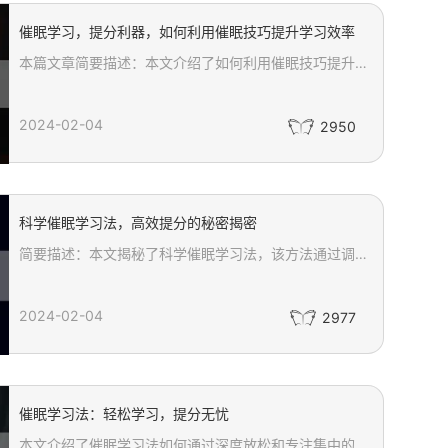
催眠学习，提分利器，如何利用催眠技巧提升学习效率
本篇文章简要描述：本文介绍了如何利用催眠技巧提升学习效率。通过建立良好的学习环境、运用催眠术语和暗示、深度放松和专注力训练以及使用催眠音频或与专业催眠师合作等方法，可以帮助我们更好地掌握知识，提高学习效果。同时，催眠学习也能够缓解学习压力，增强学习的乐趣和动力。让我们一起迎接学习的挑战，成为学习的能手！
2024-02-04
2950
科学催眠学习法，高效提分的秘密揭密
简要描述：本文揭秘了科学催眠学习法，该方法通过调整大脑状态，帮助学生进入放松状态来提高学习效果。通过创造适合的学习环境、深呼吸放松身心、使用自我暗示、图像化和联想法以及保持好的学习习惯和规律，我们能够更有效地提升学习效果，实现高效提分的目标。
2024-02-04
2977
催眠学习法：轻松学习，提分无忧
本文介绍了催眠学习法如何通过深度放松和专注集中的技巧，帮助学生和需要持续学习的人群提高学习效率和成绩。文章详细阐述了催眠学习法的五个步骤：准备阶段的环境设置，通过深呼吸实现深度放松，意识集中提高学习效果，正向暗示激发内在潜力，以及学习结束后的逐渐恢复清醒状态。这些步骤共同作用，不仅能增强记忆力和专注力，还能让学习过程变得更加轻松愉快。催眠学习法为面临学习挑战的人们提供了一种有效的解决方案，帮助他们实现提分无忧的目标。