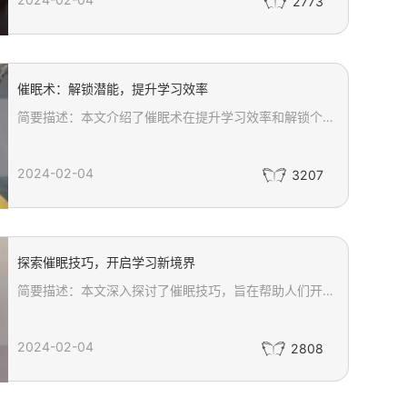
2773
催眠术：解锁潜能，提升学习效率
简要描述：本文介绍了催眠术在提升学习效率和解锁个人潜能方面的神奇效果。通过生动有趣的案例，揭示了催眠术如何帮助人们克服学习障碍，增强专注力和记忆力，同时提供实用的催眠技巧和方法，让读者体验到催眠术的魔力。
2024-02-04
3207
探索催眠技巧，开启学习新境界
简要描述：本文深入探讨了催眠技巧，旨在帮助人们开启学习新境界。通过建立信任与合作关系、引导被催眠者进入深度放松状态以及运用语言暗示等技巧，催眠师能够帮助人们放松身心、改变不健康的行为模式，并带来真正的个人成长和自我治疗效果。
2024-02-04
2808