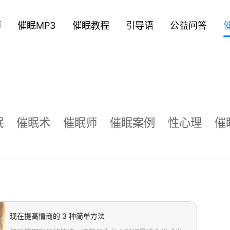
师
催眠MP3
催眠教程
引导语
公益问答
眠
催眠术
催眠师
催眠案例
性心理
催
现在提高情商的 3 种简单方法