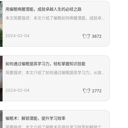
用催眠唤醒潜能，成就卓越人生的必经之路
本文简要描述：本文介绍了催眠如何唤醒潜能，成就卓越人生的必经之路。通过解释催眠的原理，探讨催眠对潜意识的影响以及如何利用催眠来实现目标，帮助读者了解和应用催眠术。同时，本文强调了使用催眠时需要谨慎和专业，并列出了与催眠相关的关键词，方便读者更好地理解和收录文章内容。
2024-02-04
3672
如何通过催眠提高学习力，轻松掌握知识技能
简要描述：本文介绍了如何通过催眠提高学习力，从放松身心、增强专注力、加速学习等方面分析了催眠对学习的积极影响，旨在帮助读者轻松掌握知识和技能。
2024-02-04
2772
催眠术：解锁潜能，提升学习效率
简要描述：本文介绍了催眠术在提升学习效率和解锁个人潜能方面的神奇效果。通过生动有趣的案例，揭示了催眠术如何帮助人们克服学习障碍，增强专注力和记忆力，同时提供实用的催眠技巧和方法，让读者体验到催眠术的魔力。