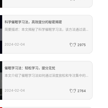
科学催眠学习法，高效提分的秘密揭密
简要描述：本文揭秘了科学催眠学习法，该方法通过调整大脑状态，帮助学生进入放松状态来提高学习效果。通过创造适合的学习环境、深呼吸放松身心、使用自我暗示、图像化和联想法以及保持好的学习习惯和规律，我们能够更有效地提升学习效果，实现高效提分的目标。
2024-02-04
2975
催眠学习法：轻松学习，提分无忧
本文介绍了催眠学习法如何通过深度放松和专注集中的技巧，帮助学生和需要持续学习的人群提高学习效率和成绩。文章详细阐述了催眠学习法的五个步骤：准备阶段的环境设置，通过深呼吸实现深度放松，意识集中提高学习效果，正向暗示激发内在潜力，以及学习结束后的逐渐恢复清醒状态。这些步骤共同作用，不仅能增强记忆力和专注力，还能让学习过程变得更加轻松愉快。催眠学习法为面临学习挑战的人们提供了一种有效的解决方案，帮助他们实现提分无忧的目标。
2024-02-04
2764