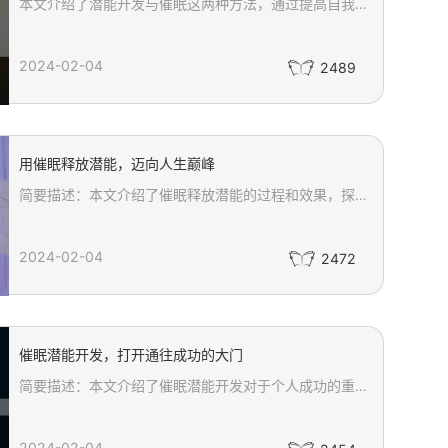
本文介绍了潜能开发与催眠这两种方法，通过提高自我意识和进入深度放松状态，帮助我们探索内心无限可能。了解潜能开发与催眠可以帮助我们认识自己的潜能和优势，克服内心的障碍，建立积极的心态和健康的生活方式。通过适当的指导和坚持，我们可以释放出内在的力量，实现个人的成长和发展。
2024-02-04
2489
用催眠释放潜能，迈向人生巅峰
简要描述：本文介绍了催眠释放潜能的过程和效果，探讨了催眠与潜意识的关系，以及催眠在个人成长和职业发展中的应用。同时强调了催眠对于改变思维模式、调整情绪状态和提升自信力的重要性，为读者提供了一种迈向人生巅峰的有效工具和技术。
2024-02-04
2472
催眠潜能开发，打开通往成功的大门
简要描述：本文介绍了催眠潜能开发对于个人成功的重要性和作用。讲述了催眠的定义、催眠潜能开发的过程和效果，并强调了催眠师和个体之间的合作和信任关系的重要性。通过催眠潜能开发，个人可以突破内心的限制，提高工作效率、改善生活质量，最终实现个人的成功。
2024-02-04