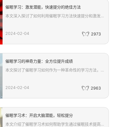
催眠学习：激发潜能，快速提分的绝佳方法
本文深入探讨了如何利用催眠学习方法快速提分和激发潜能。通过建立良好的学习环境、进入催眠状态、使用积极暗示以及催眠音频，我们可以有效提升学习效率和记忆力。此外，文章还强调了学习完成后进行巩固和反馈的重要性，帮助读者进一步完善学习方法，实现学习目标。通过这些绝佳的催眠学习技巧，每个人都能够开启内在潜能，达到事半功倍的学习效果。
2024-02-04
2973
催眠学习的神奇力量：全方位提升成绩
本文探讨了催眠学习如何作为一种革命性的学习方法，通过调整大脑波频率进入放松、专注状态，从而提高学习效率、加强记忆力。催眠学习不仅能够突破认知限制、增强学习动力和自信心，还能有效缓解学习焦虑和压力，提升思维能力和创造力。通过详细介绍催眠学习的多方面益处，本文为追求更高学习成就的读者提供了一种全新的视角和方法。
2024-02-04
2963
催眠学习术：开启大脑潜能，轻松提分
本文介绍了催眠学习术如何帮助学生通过催眠技术提高学习效果。催眠学习术通过深度放松和专注训练，使学生能够提升记忆力和注意力，从而在考试中轻松提分。文章详细阐述了催眠学习术的三大核心步骤：深度放松让大脑进入平静状态，通过专注训练提高注意力，以及激发潜意识增强记忆力。此外，还强调了催眠学习术的安全性和适用性，建议在专业催眠师或心理咨询师的指导下进行。