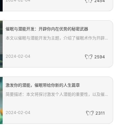
2454
催眠与潜能开发：开辟你内在优势的秘密武器
本文以催眠与潜能开发为主题，介绍了催眠术作为开辟内在优势的秘密武器的重要作用。通过催眠，我们可以深入潜意识，激发和释放内在的潜能，从而提升个人能力和素质。文章中强调了催眠与潜能开发的紧密联系，并提醒读者寻找专业的催眠师进行指导，以达到最佳的潜能开发效果。
2024-02-04
2594
激发你的潜能，催眠带给你新的人生篇章
简要描述：本文将探讨激发个人潜能的重要性，以及催眠如何带给我们全新的人生篇章。通过深入了解催眠的原理和方法，我们可以利用其神奇力量来改变我们的思维模式、克服困难、提升自我，从而开启一段充满成就和幸福的新旅程。
2024-02-04
2311