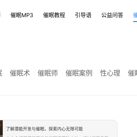
师
催眠MP3
催眠教程
引导语
公益问答
眠
催眠术
催眠师
催眠案例
性心理
催
了解潜能开发与催眠，探索内心无限可能