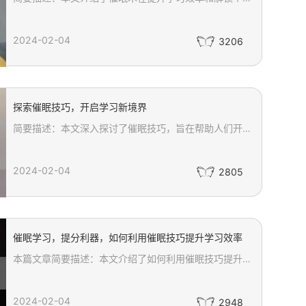
2024-02-04
3206
探索催眠技巧，开启学习新境界
简要描述：本文深入探讨了催眠技巧，旨在帮助人们开启学习新境界。通过建立信任与合作关系、引导被催眠者进入深度放松状态以及运用语言暗示等技巧，催眠师能够帮助人们放松身心、改变不健康的行为模式，并带来真正的个人成长和自我治疗效果。
2024-02-04
2805
催眠学习，提分利器，如何利用催眠技巧提升学习效率
本篇文章简要描述：本文介绍了如何利用催眠技巧提升学习效率。通过建立良好的学习环境、运用催眠术语和暗示、深度放松和专注力训练以及使用催眠音频或与专业催眠师合作等方法，可以帮助我们更好地掌握知识，提高学习效果。同时，催眠学习也能够缓解学习压力，增强学习的乐趣和动力。让我们一起迎接学习的挑战，成为学习的能手！
2024-02-04
2948