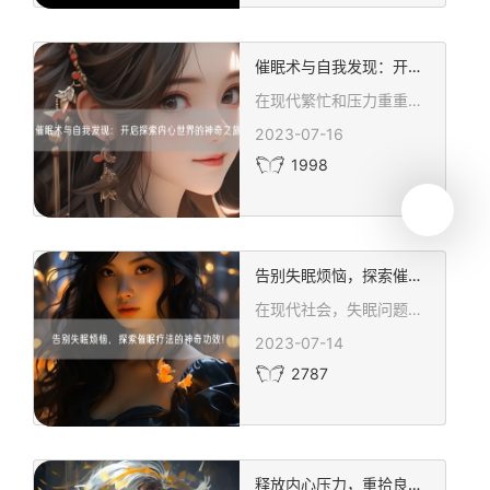
催眠术与自我发现：开启探索内心世界的神奇之旅
在现代繁忙和压力重重的社会中，人们常常迷失在外界的喧嚣中，忽略了与内心对话的重要性。幸运的是，催眠术作为一种有效的工具，可以帮助我们开启探索内心世界的神奇之旅，重新获得对自己的认知和理解。
2023-07-16
1998
告别失眠烦恼，探索催眠疗法的神奇功效！
在现代社会，失眠问题已经成为了许多人的困扰。长时间的熬夜工作、压力大的生活节奏以及心理上的负担，都可能导致失眠的发生。然而，我们并不必担心，因为催眠疗法这种神奇的方法已经被越来越多的人所接受和应用。
2023-07-14
2787
释放内心压力，重拾良好睡眠——催眠疗法解密！