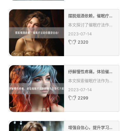
摆脱烟酒依赖，催眠疗法助你重获自由！
本文探讨了催眠疗法作为戒除烟酒依赖的安全有效方法，为渴望摆脱依赖的人们提供新希望。通过引导患者进入放松的意识状态，催眠疗法帮助改变对烟酒的依赖心理，实现戒除目标。文章详细介绍了催眠治疗的过程，包括与资深催眠师的合作，重塑自我形象和自尊感，提高情绪管理和应对能力等关键步骤。强调了选择合适的催眠师和正规医疗机构的重要性，以确保治疗的效果和患者的安全。
2023-07-14
2320
纾解慢性疼痛，体验催眠疗法的药物无效替代方案！
本文探索催眠疗法作为缓解慢性疼痛的药物无效替代方案。通过调节意识状态，催眠疗法帮助患者改变对疼痛的认知和应对方式，从而缓解病痛带来的不适。文章详细介绍了催眠疗法的治疗过程，包括放松、感知、联想和建设阶段，以及催眠疗法的优势，如无药物副作用、提供放松疗愈状态和个体差异的关注。强调选择经验丰富的催眠师的重要性，并提醒患者保持积极态度和主动参与，以享受到治疗的益处。
2023-07-14
2299
增强自信心，提升学习能力——催眠疗法的神奇效果！