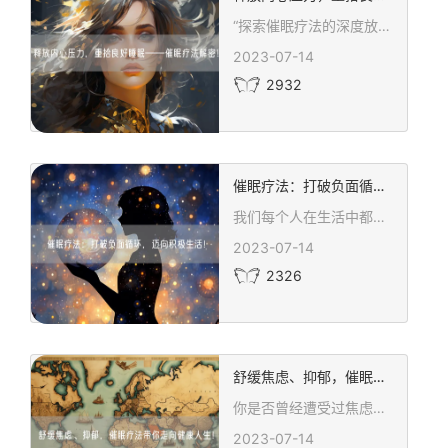
“探索催眠疗法的深度放松秘籍与心理治疗奥义。我们的文章深入解析如何通过专业催眠师引导，利用催眠技术改善睡眠质量，解决失眠、浅眠等问题。深入潜意识，释放内心压力，重拾健康睡眠。加入我们，开启您的心灵治愈之旅，让催眠疗法帮您减轻焦虑、增加睡眠质量，确保您的治疗既安全又有效。”
2023-07-14
2932
催眠疗法：打破负面循环，迈向积极生活！
我们每个人在生活中都可能遇到各种困扰和问题，这些困扰和问题常常产生负面的循环，让我们感到身心俱疲。而催眠疗法作为一种心理疗法方法，可以帮助人们打破这种负面循环，迈向积极、健康的生活。
2023-07-14
2326
舒缓焦虑、抑郁，催眠疗法带你走向健康人生！
你是否曾经遭受过焦虑和抑郁的困扰？在如今快节奏、压力山大的生活中，这些负面情绪似乎无处不在。然而，催眠疗法作为一种有效的心理治疗方法，为我们提供了一条探索健康人生的道路。
2023-07-14