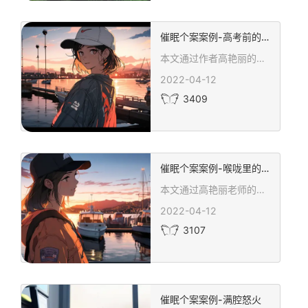
催眠个案案例-高考前的梦中虫子
本文通过作者高艳丽的经验，讲述了如何运用中医整合催眠技术来辅导一名面临高考压力的学生。学生因梦中的恐惧感觉和现实生活中的压力，产生了强烈的心理反应。通过对梦境的分析和情绪的处理，文章展示了如何缓解学生的恐惧并重构其正向心理状态。文章还强调了正析思维的作用，以及通过催眠技术植入生命能量，帮助学生找回自信和内在的力量。这不仅是对高考学生的心理辅导实例，也展示了中医整合催眠技术在处理情绪和心理重建方面的有效性。
2022-04-12
3409
催眠个案案例-喉咙里的泥巴
本文通过高艳丽老师的视角，描述了一位因社交恐惧和自我封闭长期苦恼的人通过中医整合催眠技术的治疗过程。治疗中，患者通过导入放松和情绪处理技术，成功释放了多年累积的内心压抑和恐惧，逐渐找回自信和勇气。文章详细描绘了治疗过程中的情绪变化和心理体验，强调了面对内心恐惧，建立自我链接的重要性。通过深入的催眠放松和情绪处理，患者不仅在心理上得到了显著的改善，也重新获得了在社交场合中自如行动的能力，展现了中医整合催眠在治疗社交恐惧中的有效性和深刻影响。
2022-04-12
3107
催眠个案案例-满腔怒火