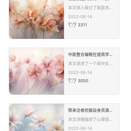
本文深入探讨了家庭关系对青少年心理健康的重要影响，通过小D的案例展示了心理咨询与催眠疗法在重塑家庭关系、治疗抑郁症和提升个人心理健康方面的显著成效。案例中强调了家庭成员尤其是父母在孩子心理健康治疗过程中的关键作用，以及心理咨询师的专业技能在引导家庭成员共同促进治疗进程中的重要性。通过小D的治疗过程，文章展现了心理咨询与催眠疗法在解决青少年心理问题、提升家庭功能和促进个人成长方面的有效性，为面临类似困扰的家庭提供了新的思路和解决方案。
2022-06-14
3311
中医整合催眠在提高学生成绩上的应用
本文讲述了一个高中女生通过心理咨询和催眠疗法成功调整压力和情绪，提升学习效率的案例。通过细致的咨询过程，包括症状意象、资源整合、能量灌顶等技术的应用，学生实现了从压抑到放松舒适的转变，学习状态和成绩都有显著提升。案例展示了心理咨询在帮助学生管理压力、改善学习状态中的重要作用，同时也突出了催眠疗法在解决深层次心理问题中的有效性。通过这个案例，我们看到了心理咨询对于青少年成长的积极影响，以及专业咨询师在心理健康领域的重要作用。
2022-06-14
3050
帮来访者挖掘自身资源走出抑郁
本文详细描述了心理咨询，特别是催眠疗法在帮助学生提升学习成绩、挖掘内在潜能方面的显著效果。通过实际案例展示了心理咨询师如何通过催眠技术，调动学生自身资源，改变其对学习的态度和认知，从而显著提高学习动力和记忆力。文章强调了心理咨询在提升个人学习能力、解决学习中遇到的心理障碍中的重要作用，证明了心理咨询与催眠疗法是学习成绩提升的有效手段。同时，案例分享了心理咨询师在实践中的专业方法和深刻见解，为面临学习困难的学生提供了新的解决方案和希望。
2022-06-14