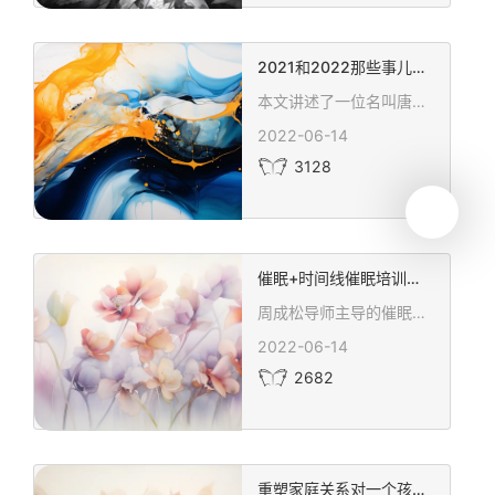
2021和2022那些事儿（一个抑郁休学孩子的成长路）
本文讲述了一位名叫唐晨的学生如何在抑郁和休学的困境中找到了成长和自我实现的道路。通过一系列的个人挑战和努力，包括学习生活技能、尝试新兴趣、克服人际交往的恐惧等，他逐渐重拾自信，实现了蜕变。文章还展示了心理咨询在帮助他走出心理困境、恢复正常学习和生活中的关键作用。这是一则鼓舞人心的故事，展示了面对生活挑战时的积极态度和改变的可能性，为面临类似困境的青少年提供了宝贵的启示和希望。
2022-06-14
3128
催眠+时间线催眠培训技术证书班
周成松导师主导的催眠+时间线培训课程，专注于通过催眠技术探索和调整潜意识，以促进个人成长和解决心理问题。该课程结合了恍惚催眠、清醒催眠等多种催眠方法，旨在解开人们生命状态、情感反应、学习潜力等方面的内在限制，开发心理潜能。适合心理健康专业人士、教育工作者、商业领导者等广泛学习应用，课程内容涵盖催眠理论流派、心身失衡诱导、记忆结构调整等多项实用技术，旨在帮助学员掌握催眠术，改善生活质量，提升专业技能。
2022-06-14
2682
重塑家庭关系对一个孩子的影响