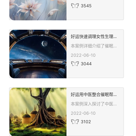
3545
好运快速调理女性生理期失调的经典案例
本案例详细介绍了催眠心理咨询在解决长期身体不适、情绪问题中的应用，特别是中医整合催眠技术如何帮助一位长期受身体疾病困扰的女性朋友恢复正常生理功能。通过中医整合催眠的醒神定志疗法和催眠中药疗法等技术，显著改善了她的身体状况和生理周期，从而提升了整体生活质量。此案例展示了心理咨询师张志香在中医整合催眠疗法方面的专业技能和对心理健康恢复的贡献，同时也为更多人提供了对催眠疗法的深入理解和认可，证明了其在促进身心健康中的有效性。
2022-06-10
3044
好运用中医整合催眠帮进校门就难受学生的案例
本案例深入探讨了中医整合催眠在青少年心理咨询中的应用，详细描述了一名高中生如何通过心理咨询师的专业指导，成功克服了学习进校门即感难受的躯体症状及学习焦虑。利用催眠放松引导、心锚设定、症状意象等技术，结合认知行为疗法、NLP等心理辅助支持，帮助学生找回了生活动力，重新燃起对学习的热情，并有效提升了学习效率。案例展现了中医与现代心理咨询技术结合的创新方法，为同类问题提供了有效的解决方案。
2022-06-10
3102