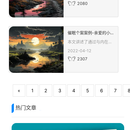
2080
催眠个案案例-亲爱的小孩
本文讲述了通过与内在小孩对话的心理治愈旅程，展现了自我接纳和成长的重要性。作者高艳丽以温柔的笔触引导读者探索自己内心深处的小孩，通过情感的释放和治愈，实现内在力量的增长和自我爱的实践。文章深刻揭示了每个人内心的成长需求，以及拥抱和接纳自己的重要性，鼓励读者活出更加幸福和真实的自己。
2022-04-12
2307
«
1
2
3
4
5
6
7
热门文章