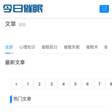
文章
返回
全部
心理知识
催眠提分
催眠失眠
催眠术
催
最新文章
«
1
2
3
4
5
6
7
热门文章