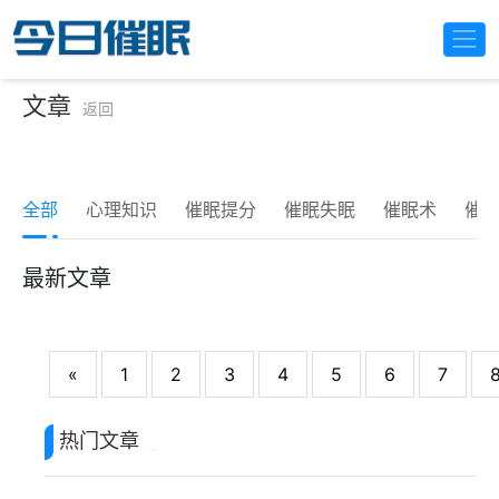
文章
返回
全部
心理知识
催眠提分
催眠失眠
催眠术
催
最新文章
«
1
2
3
4
5
6
7
热门文章