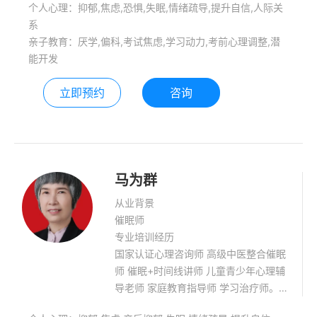
个人心理：抑郁,焦虑,恐惧,失眠,情绪疏导,提升自信,人际关
虑、恐惧、强迫等情绪处理；失眠、压
系
力、身体亚健康状态调整；青少年学习
亲子教育：厌学,偏科,考试焦虑,学习动力,考前心理调整,潜
障碍（偏科、厌学、内动力不足）、考
能开发
试焦虑等心理问题咨询； 擅长
立即预约
咨询
马为群
从业背景
催眠师
专业培训经历
国家认证心理咨询师 高级中医整合催眠
师 催眠+时间线讲师 儿童青少年心理辅
导老师 家庭教育指导师 学习治疗师。
郑州市孤困儿童帮扶志愿团志愿者 有十