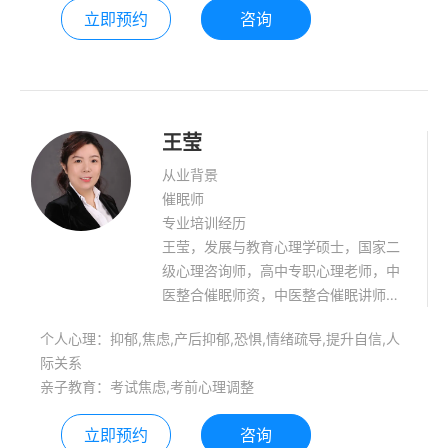
立即预约
咨询
王莹
从业背景
催眠师
专业培训经历
王莹，发展与教育心理学硕士，国家二
级心理咨询师，高中专职心理老师，中
医整合催眠师资，中医整合催眠讲师，
催眠+时间线讲师，OH卡牌培训师，家
个人心理：抑郁,焦虑,产后抑郁,恐惧,情绪疏导,提升自信,人
庭教育指导师，学习治疗师，中级社工
际关系
师，中医整合催眠临床应用研究课题组
亲子教育：考试焦虑,考前心理调整
成员，一直在传播心理健康的路上，已
经帮助1000多名青少年走出困惑，也希
立即预约
咨询
望通过心理学让更多人受益。