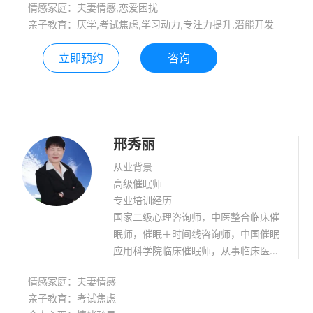
情感家庭：夫妻情感,恋爱困扰
欧卡牌技术应用、认知疗法、意象对话
亲子教育：厌学,考试焦虑,学习动力,专注力提升,潜能开发
及沙盘疗法等培训。 擅长领域：中高考
考前焦虑，厌学，偏科，青少年常见心
立即预约
咨询
理问题，提升学生学习动力，个人情绪
管理及减压，婚姻家庭治疗等。 咨询理
念：让更多的人活出幸福快乐的人生
邢秀丽
从业背景
高级催眠师
专业培训经历
国家二级心理咨询师，中医整合临床催
眠师，催眠＋时间线咨询师，中国催眠
应用科学院临床催眠师，从事临床医务
工作及管理三十余年。
情感家庭：夫妻情感
亲子教育：考试焦虑