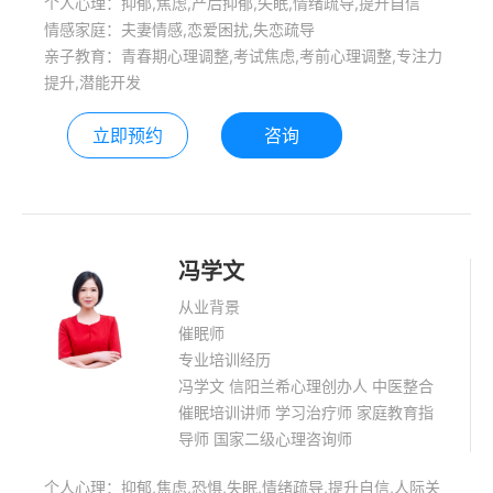
个人心理：抑郁,焦虑,产后抑郁,失眠,情绪疏导,提升自信
年的咨询经验，擅长领域：童年创伤影
情感家庭：夫妻情感,恋爱困扰,失恋疏导
响当下情绪催眠干预、非器质性身体病
亲子教育：青春期心理调整,考试焦虑,考前心理调整,专注力
痛、各种情绪问题、婚姻恋爱及学生各
提升,潜能开发
种心理问题。
立即预约
咨询
冯学文
从业背景
催眠师
专业培训经历
冯学文 信阳兰希心理创办人 中医整合
催眠培训讲师 学习治疗师 家庭教育指
导师 国家二级心理咨询师
个人心理：抑郁,焦虑,恐惧,失眠,情绪疏导,提升自信,人际关