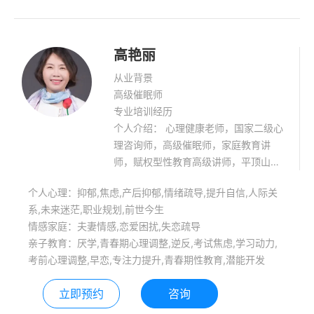
高艳丽
从业背景
高级催眠师
专业培训经历
个人介绍： 心理健康老师，国家二级心
理咨询师，高级催眠师，家庭教育讲
师，赋权型性教育高级讲师，平顶山源
本心理咨询中心创办人。 个案经验丰
个人心理：抑郁,焦虑,产后抑郁,情绪疏导,提升自信,人际关
富，多种心理咨询技术的整合，对青少
系,未来迷茫,职业规划,前世今生
年心理辅导（厌学，抑郁，焦虑，学习
情感家庭：夫妻情感,恋爱困扰,失恋疏导
动力不足，青少年性心理，亲子关系恶
亲子教育：厌学,青春期心理调整,逆反,考试焦虑,学习动力,
化等），有自己的独到之处。 个人团体
考前心理调整,早恋,专注力提升,青春期性教育,潜能开发
成长沙龙，青少年心理团体，具有积极
的影响力。 面向社会开展公益普及性的
立即预约
咨询
家庭教育讲座，心理健康讲座，讲座内
容丰富多彩，富有激情，具有极强的感