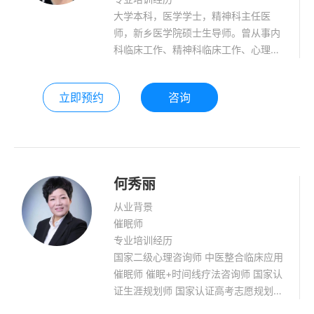
大学本科，医学学士，精神科主任医
师，新乡医学院硕士生导师。曾从事内
科临床工作、精神科临床工作、心理咨
询与心理治疗工作30年。 学习经历：
中港心理治疗系列培训学习了认知行
立即预约
咨询
为、精神分析、催眠治疗等疗法，接受
专业家庭系统排列治疗、森田疗法、意
象对话、沙盘游戏等培训。 专业造诣：
具有内科、精神科、心理科等执业经
验，对躯体疾病伴发精神障碍、精神疾
何秀丽
病、神经症、心理问题的诊断、治疗有
丰富的临床经验。累计个案咨询一万多
从业背景
例。
催眠师
专业培训经历
国家二级心理咨询师 中医整合临床应用
催眠师 催眠+时间线疗法咨询师 国家认
证生涯规划师 国家认证高考志愿规划师
临床医务工作者 擅长领域：抑郁、焦