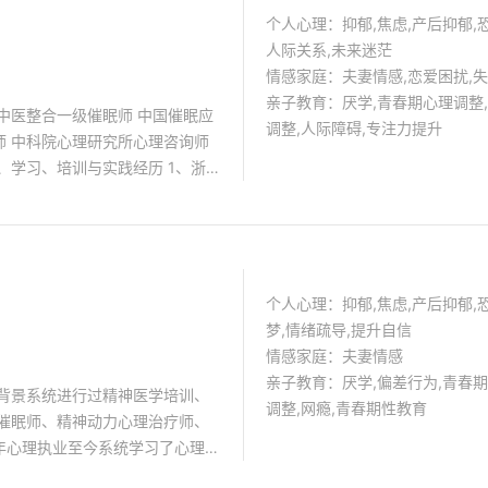
个人心理：抑郁,焦虑,产后抑郁,恐
人际关系,未来迷茫
情感家庭：夫妻情感,恋爱困扰,
亲子教育：厌学,青春期心理调整,
中医整合一级催眠师 中国催眠应
调整,人际障碍,专注力提升
师 中科院心理研究所心理咨询师
、学习、培训与实践经历 1、浙江
2005） 2、中国医科大学康复
、中科院心理研究所心理咨询治疗研
理科
大夫互联网医院医生助理（2020）
个人心理：抑郁,焦虑,产后抑郁,恐
师三级（2021） 8、好心情互
梦,情绪疏导,提升自信
1） 9、浙江省儿童青少年心理委
情感家庭：夫妻情感
10、全省社会心理服务信息平台
亲子教育：厌学,偏差行为,青春期
学背景系统进行过精神医学培训、
队（2022） 11、精神分析理论
调整,网瘾,青春期性教育
、催眠师、精神动力心理治疗师、
023） 12、东方心理分析研究院
年心理执业至今系统学习了心理咨
023） 13、珍爱心理
学会)、精神分析及精神动力治
3） 长期接受一对一精神分析和个