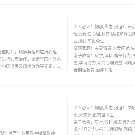
系催眠孔德方、马春树动力催眠)、
导，长程培训， 如：荣格分析心
障碍专项技术)等专业知识。 创
舞动、沙盘、家庭治疗、格式塔、
获2022年“专业心理咨询室”同
机干预、非药物疗法等卫计系统继
咨询室第三名。
个人心理：抑郁,焦虑,强迫症,产后
经衰弱,性心理,多梦,情绪疏导,提
业规划,前世今生
情感家庭：夫妻情感,恋爱困扰,
合催眠师，精通英语和应用心理
亲子教育：厌学,偏科,偏差行为,
言进行心理治疗。她借鉴国内外各
虑,学习动力,考前心理调整,网瘾,
合中国道家及印度瑜伽等元素，探
春期性教育,潜能开发
疗方法与手段，能够快速激活个案
各种情志问题、身心问题！团体治
关系、与金钱的关系、疾病的真
能量清理、色彩疗愈、能量站桩、
！
个人心理：抑郁,焦虑,强迫症,失
系,未来迷茫,前世今生
亲子教育：厌学,偏科,偏差行为,
虑,学习动力,考前心理调整,网瘾,
教师 拥有十多年教学经验教师、