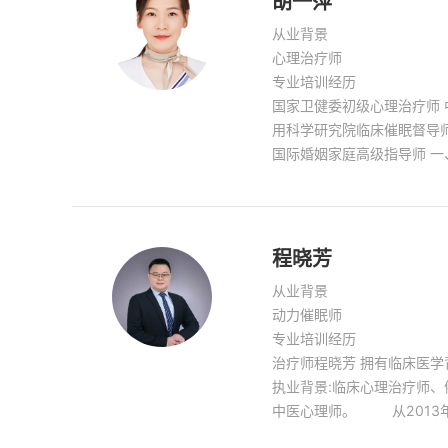
胡一萍
从业背景
心理治疗师
专业培训经历
国家卫健委初级心理治疗师 
用科学研究院临床催眠督导
国际婚姻家庭高级指导师 一
大学心理健康教育本科毕业（
治疗学本科（2022） 3
究生同等学历培训（2020） 4、杭州市第一医院临床心
专家医生助理（2019） 5、杭州市第七医院危机干预中心热
程晓芳
线咨询员（2019） 6、好
从业背景
7、职业技能等级证书健康管理
动力催眠师
联网医院心理治疗师（202
专业培训经历
员会咨询师学组（2022） 
治疗师程晓芳 拥有临床医
“浙里心晴”心理咨询师专家团
执业背景:临床心理治疗师
和督导李晓驷师徒班两年（2
中医心理师。 从2013
后选荣格分析师系统培训高级组三年（2
询与心理治疗伦理(中国心理
咨询（杭州）负责人（202