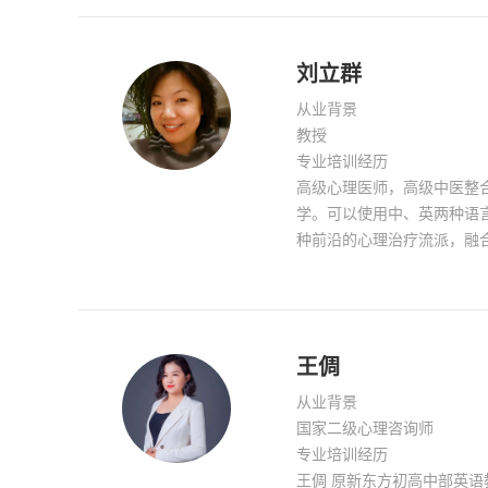
疗、催眠(HMI科学催眠体
案督导，团体体验和团体督
中医心理治疗(范卫东睡眠
理学、中医整合催眠、中德
办的福建微笑天使心理咨询荣
刘立群
解梦。短程培训，如： 危
城网络评选大赛，专业心理
教培训。
从业背景
教授
专业培训经历
高级心理医师，高级中医整
学。可以使用中、英两种语
种前沿的心理治疗流派，融
索了一套简单实用的心理治
改变现状的动力。擅长治疗
疗主题涉及亲密关系、亲子
相、与高我链接、家族负面
王倜
瑜伽、正念冥想、意象疗愈
从业背景
国家二级心理咨询师
专业培训经历
王倜 原新东方初高中部英语