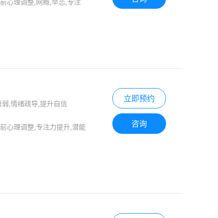
前心理调整,网瘾,早恋,专注
立即预约
衰弱,情绪疏导,提升自信
咨询
前心理调整,专注力提升,潜能