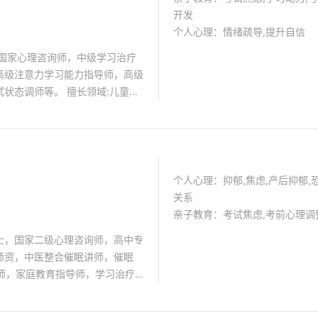
开发
个人心理：情绪疏导,提升自信
，国家心理咨询师，中级学习治疗
高级注意力学习能力指导师，高级
状态调师等。 擅长领域:儿童青
学习状态调整，考试状态调整，团
个人心理：抑郁,焦虑,产后抑郁,
关系
亲子教育：考试焦虑,考前心理调
士，国家二级心理咨询师，高中专
师资，中医整合催眠讲师，催眠
训师，家庭教育指导师，学习治疗
催眠临床应用研究课题组成员，一
经帮助1000多名青少年走出困