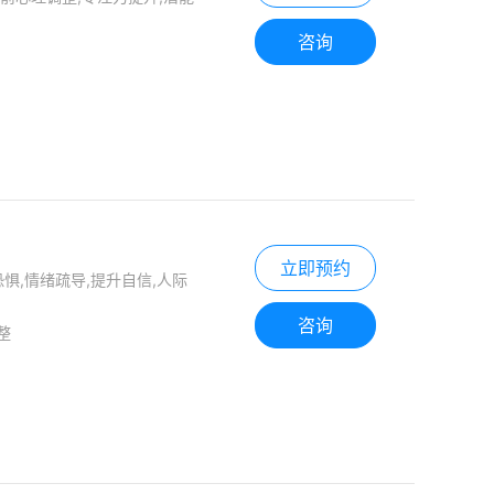
咨询
立即预约
恐惧,情绪疏导,提升自信,人际
咨询
整