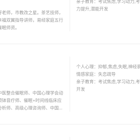
亲子教育：考试焦虑,学习动力,考
力提升,潜能开发
好老师，市教改之星。茶艺技师，
幸福双翼指导讲师，易经家庭五行
催眠师资。
个人心理：抑郁,焦虑,失眠,神经
情感家庭：失恋疏导
亲子教育：考试焦虑,学习动力,考
开发
中医整合催眠师、中国心理学会动
颂钵音疗师、催眠+时间线临床应
分析师、高级心理咨询师、中国催
、国家卫健委心理治疗师，擅长失
升、压力舒缓、学习动力提升等。