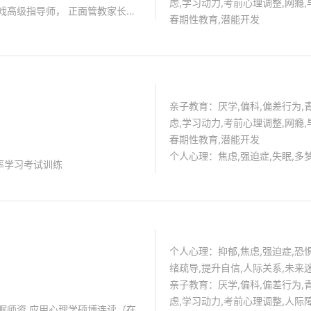
虑,学习动力,考前心理调整,网瘾,
戏高级指导师， 正面管教家长和
春期性教育,潜能开发
感类，中高考动力，失眠，学习压
导等。
亲子教育：厌学,偏科,偏差行为,
虑,学习动力,考前心理调整,网瘾,
春期性教育,潜能开发
个人心理：焦虑,强迫症,失眠,多
率学习考试训练
个人心理：抑郁,焦虑,强迫症,恐惧
绪疏导,提升自信,人际关系,未来
亲子教育：厌学,偏科,偏差行为,
虑,学习动力,考前心理调整,人际
眠师资 应用心理学硕博连读（在