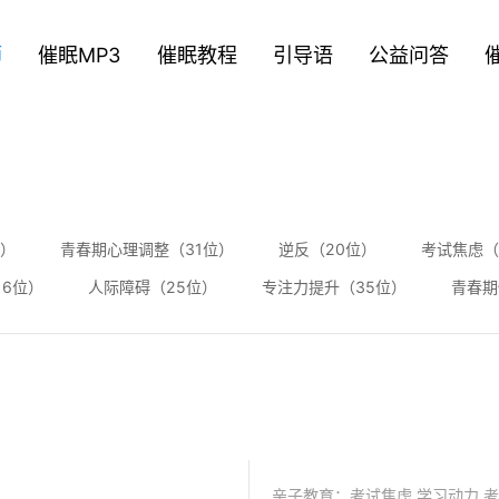
师
催眠MP3
催眠教程
引导语
公益问答
位）
青春期心理调整（31位）
逆反（20位）
考试焦虑（
16位）
人际障碍（25位）
专注力提升（35位）
青春期
亲子教育：考试焦虑,学习动力,考