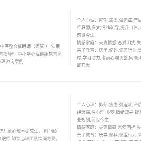
多人受益。
个人心理：抑郁,焦虑,强迫症,产后
经衰弱,多梦,情绪疏导,提升自信,
前世今生
情感家庭：夫妻情感,恋爱困扰,
亲子教育：厌学,偏科,偏差行为,
虑,学习动力,考前心理调整,网瘾,
大量心理咨询案例
能开发
个人心理：抑郁,焦虑,强迫症,产后
经衰弱,性心理,多梦,情绪疏导,提
业规划,前世今生
情感家庭：夫妻情感,恋爱困扰,
院儿童心理学研究生， 时间线
亲子教育：厌学,偏科,偏差行为,
催眠师 知绘心理团队绘画导师，