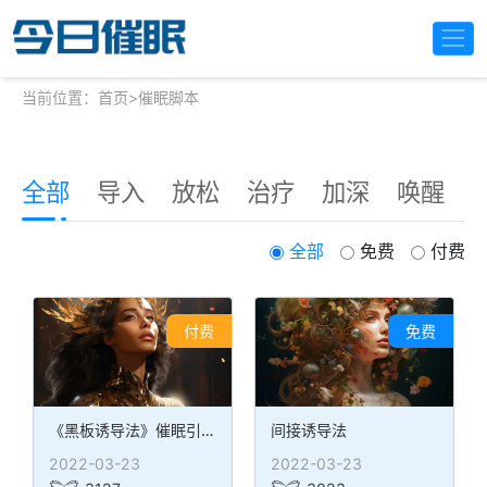
当前位置：
首页
>
催眠脚本
全部
导入
放松
治疗
加深
唤醒
全部
免费
付费
付费
免费
《黑板诱导法》催眠引导词
间接诱导法
2022-03-23
2022-03-23